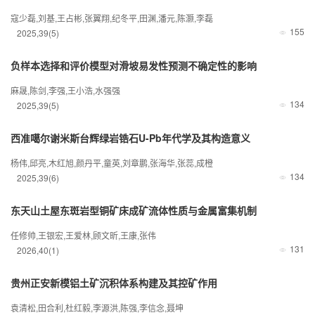
寇少磊,刘基,王占彬,张翼翔,纪冬平,田渊,潘元,陈灏,李磊
155
2025
,
39
(5)
负样本选择和评价模型对滑坡易发性预测不确定性的影响
麻晟,陈剑,李强,王小浩,水强强
134
2025
,
39
(5)
西准噶尔谢米斯台辉绿岩锆石U-Pb年代学及其构造意义
杨伟,邱亮,木红旭,颜丹平,童英,刘章鹏,张海华,张蕊,成橙
134
2025
,
39
(6)
东天山土屋东斑岩型铜矿床成矿流体性质与金属富集机制
任修帅,王银宏,王爱林,顾文昕,王康,张伟
131
2026
,
40
(1)
贵州正安新模铝土矿沉积体系构建及其控矿作用
袁清松,田合利,杜红毅,李源洪,陈强,李信念,聂坤