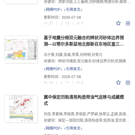
关键词：
须家河组;上三叠统;沉积微相;物源分析;致密砂岩;四川盆地
<网络PDF>
<引用本文>
更新时间：
2026-07-08
25
|
13
|
0
基于地震分频双元融合的辫状河砂体边界预
测—以鄂尔多斯盆地北部新召东地区盒三段
为例
冯子豪,刘震,张威,李晋,刘柯明,孙笑凡
关键词：
辫状河储层;双元融合;砂体边界识别;杭锦旗
<网络PDF>
<引用本文>
更新时间：
2026-07-08
18
|
11
|
0
冀中保定凹陷清苑构造带油气运移与成藏模
式
刘佳,李素梅,李晓燕,李依航,严梦颖,徐翠云,孟婧,高增荣,金娟娟,邓硕,庞秋菊
关键词：
保定—饶阳凹陷;清苑构造带;低熟油;混合原油;地球化学特征
<网络PDF>
<引用本文>