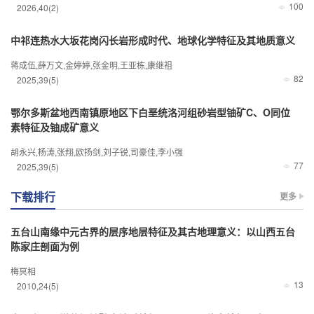
100
2026
,
40
(2)
中祁连热水大坂花岗闪长岩形成时代、地球化学特征及其地质意义
蒋成伍,薛万文,金婷婷,张金明,王亚栋,康继祖
82
2025
,
39
(5)
鄂尔多斯盆地西南镇原地区下白垩统洛河组砂岩型铀矿C、O同位
素特征及铀成矿意义
胡永兴,杨涛,张翔,欧扬剑,刘子锐,司豪佳,李小强
77
2025
,
39
(5)
下载排行
更多
五台山南缘中元古界的层序地层特征及其古地理意义：以山西五台
陈家庄剖面为例
梅冥相
13
2010
,
24
(5)