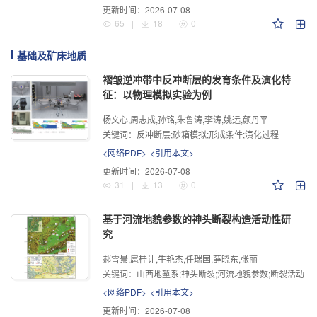
更新时间：
2026-07-08
65
|
18
|
0
基础及矿床地质
褶皱逆冲带中反冲断层的发育条件及演化特
征：以物理模拟实验为例
杨文心,周志成,孙铭,朱鲁涛,李涛,姚远,颜丹平
关键词：
反冲断层;砂箱模拟;形成条件;演化过程
<网络PDF>
<引用本文>
更新时间：
2026-07-08
31
|
13
|
0
基于河流地貌参数的神头断裂构造活动性研
究
郝雪景,扈桂让,牛艳杰,任瑞国,薛晓东,张丽
关键词：
山西地堑系;神头断裂;河流地貌参数;断裂活动
<网络PDF>
<引用本文>
更新时间：
2026-07-08