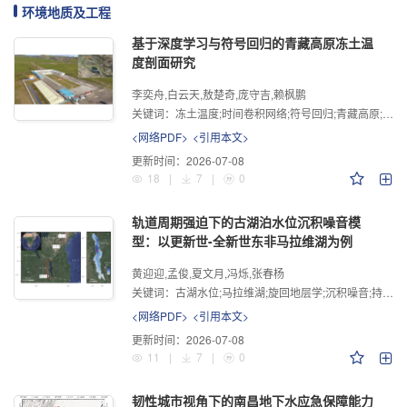
环境地质及工程
基于深度学习与符号回归的青藏高原冻土温
度剖面研究
李奕舟,白云天,敖楚奇,庞守吉,赖枫鹏
关键词：
冻土温度;时间卷积网络;符号回归;青藏高原;可解释性
<网络PDF>
<引用本文>
更新时间：
2026-07-08
18
|
7
|
0
轨道周期强迫下的古湖泊水位沉积噪音模
型：以更新世-全新世东非马拉维湖为例
黄迎迎,孟俊,夏文月,冯烁,张春杨
关键词：
古湖水位;马拉维湖;旋回地层学;沉积噪音;持续时间
<网络PDF>
<引用本文>
更新时间：
2026-07-08
11
|
7
|
0
韧性城市视角下的南昌地下水应急保障能力