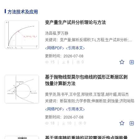
方法技术及应用
变产量生产试井分析理论与方法
汤昌福,罗万静
关键词：
变产量;解析反褶积;T-L方程;生产试井分析;流动段分析
<网络PDF>
<引用本文>
更新时间：
2026-07-08
15
|
8
|
0
基于抛物线型莫尔包络线的弧形正断层区剥
蚀量计算新方法
黄学尧,陈书平,王中昱,邢锐修,王智慧,胡叶媚,周钰杰
关键词：
断裂准则;力学参数;伸展断层;剥蚀量;济阳坳陷
<网络PDF>
<引用本文>
更新时间：
2026-07-08
18
|
10
|
0
基于道序随机重排的可控震源近炮点强能量