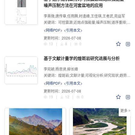
噪声压制方法在河套盆地的应用
李熹微,唐传章,任雨腾,时逢峰,王佳琪,王者武,苑益军
关键词：
可控震源;近炮点强能量;噪声压制;道序重排;阈值
<网络PDF>
<引用本文>
更新时间：
2026-07-08
13
|
8
|
0
基于文献计量学的煌斑岩研究进展与分析
李宛颖,杨思贤,柳长峰
关键词：
煌斑岩;文献计量;可视化分析;研究现状;趋势分析
<网络PDF>
<引用本文>
更新时间：
2026-07-08
19
|
12
|
0
更多