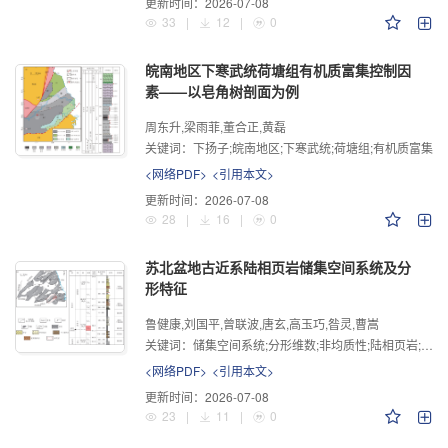
更新时间：
2026-07-08
33
|
12
|
0
皖南地区下寒武统荷塘组有机质富集控制因
素——以皂角树剖面为例
周东升,梁雨菲,董合正,黄磊
关键词：
下扬子;皖南地区;下寒武统;荷塘组;有机质富集
<网络PDF>
<引用本文>
更新时间：
2026-07-08
28
|
16
|
0
苏北盆地古近系陆相页岩储集空间系统及分
形特征
鲁健康,刘国平,曾联波,唐玄,高玉巧,昝灵,曹嵩
关键词：
储集空间系统;分形维数;非均质性;陆相页岩;苏北盆地
<网络PDF>
<引用本文>
更新时间：
2026-07-08
23
|
11
|
0