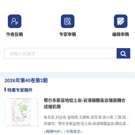
作者投稿
专家审稿
编辑审稿
2026年
第40卷
第3期
特邀专家稿件
鄂尔多斯盆地铝土岩-岩溶碳酸盐岩储层耦合
成储机理
朱东亚,刘全有,金晓辉,王静彬,张军涛,吴小奇,丁茜,陆晓燕,BYCHKOV Andrey,李朋朋,朱必清,STUPAKOVA Antonina
关键词：
鄂尔多斯盆地;铝土岩;岩溶碳酸盐岩;耦合成储;氦气;成藏特征
<网络PDF>
<引用本文>