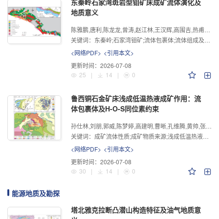
东秦岭石家湾斑岩型钼矿床成矿流体演化及
地质意义
陈雅鹏,唐利,陈龙龙,曾涛,赵江林,王汉辉,高围吉,热甫克提江·热西丁
关键词：
东秦岭;石家湾钼矿;流体包裹体;流体组成及演化
<网络PDF>
<引用本文>
更新时间：
2026-07-08
25
|
14
|
0
鲁西铜石金矿床浅成低温热液成矿作用：流
体包裹体及H-O-S同位素约束
孙仕林,刘朋,郭威,陈梦婷,高建明,曹晰,孔维腾,黄帅,张世豪
关键词：
成矿流体性质;成矿物质来源;浅成低温热液型金矿床;流体沸腾;成矿深度;铜石;鲁西
<网络PDF>
<引用本文>
更新时间：
2026-07-08
30
|
14
|
0
能源地质及勘探
塔北雅克拉断凸潜山构造特征及油气地质意