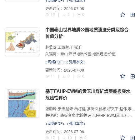
<网络PDF>
<引用本文>
更新时间：
2026-07-08
12
|
9
|
0
中国泰山世界地质公园地质遗迹分类及综合
价值分析
赵孟晗,王璐琳,丁海洋
关键词：
泰山;世界地质公园;地质遗迹;价值
<网络PDF>
<引用本文>
更新时间：
2026-07-08
11
|
8
|
0
基于FAHP-EWM的黄玉川煤矿煤层底板突水
危险性评价
张顺峰,于涛,杨浩,杨栋廷,张跃恒,孙彬,穆文平,赵伟,李先平
关键词：
底板突水;危险性评价;FAHP-EWM;带压开采;主客观组合赋权
<网络PDF>
<引用本文>
更新时间：
2026-07-08
17
|
10
|
0