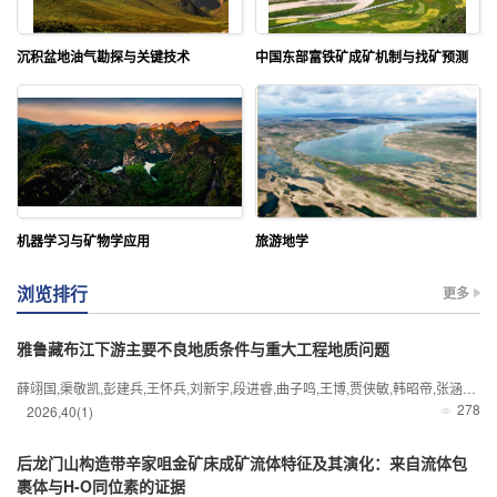
沉积盆地油气勘探与关键技术
中国东部富铁矿成矿机制与找矿预测
机器学习与矿物学应用
旅游地学
浏览排行
更多
雅鲁藏布江下游主要不良地质条件与重大工程地质问题
薛翊国,渠敬凯,彭建兵,王怀兵,刘新宇,段进睿,曲子鸣,王博,贾侠敏,韩昭帝,张涵铭,雍禾
278
2026
,
40
(1)
后龙门山构造带辛家咀金矿床成矿流体特征及其演化：来自流体包
裹体与H-O同位素的证据