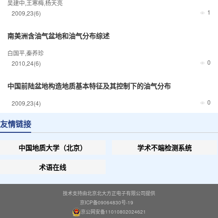
吴建中,王寒梅,杨天亮
1
2009
,
23
(6)
南美洲含油气盆地和油气分布综述
白国平,秦养珍
0
2010
,
24
(6)
中国前陆盆地构造地质基本特征及其控制下的油气分布
0
2009
,
23
(4)
友情链接
中国地质大学（北京）
学术不端检测系统
术语在线
技术支持由北京北大方正电子有限公司提供
京ICP备09064830号-19
京公网安备11010802024621