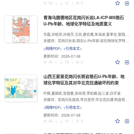
32
|
12
|
0
青海乌腊德地区花岗闪长岩LA-ICP-MS锆石
U-Pb年龄、地球化学特征及地质意义
华磊,孙晓亮,孙丽莎,王欣,唐名鹰,朱海波,翟孝志,管翔,高振华
关键词：
花岗闪长岩;锆石U-Pb年龄;岩石地球化学特征;乌腊德
<网络PDF>
<引用本文>
更新时间：
2026-07-08
34
|
18
|
0
山西王家泉花岗闪长斑岩锆石U-Pb年龄、地
球化学特征及其对华北克拉通破坏的约束
叶枫,董国臣,张智敏,张尚清,李松峰,赵三波,白宇波
关键词：
花岗闪长斑岩;早白垩世;华北克拉通;构造背景;王家泉
<网络PDF>
<引用本文>
更新时间：
2026-07-08
46
|
15
|
0