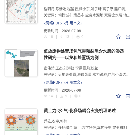
程明月,陈姗姗,程星敏,储小东,解子轩,高子厚,熊江帆,史浙明
关键词：
韧性城市;南昌市;应急水源地;双层含水层;地下水数值模拟
<网络PDF>
<引用本文>
更新时间：
2026-07-08
16
|
13
|
0
低放废物处置场包气带和裂隙含水层的渗透
性研究——以龙和处置场为例
崔伟哲,王杰,刘海锋,李露露,张秋兰
关键词：
近地表处置;渗透张量;水力试验;包气带渗透性;裂隙岩体渗透性
<网络PDF>
<引用本文>
更新时间：
2026-07-08
14
|
9
|
0
黄土力-水-气-化多场耦合灾变机理论述
乔雄,农宇,郭楠
关键词：
多场耦合;黄土;力学特性;本构模型;灾变机制