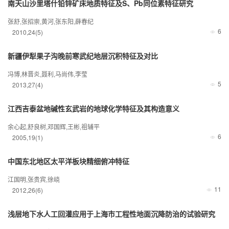
南天山沙里塔什铅锌矿床地质特征及S、Pb同位素特征研究
张舒,张招崇,黄河,张东阳,薛春纪
6
2010
,
24
(5)
新疆伊犁果子沟晚前寒武纪地层沉积特征及对比
冯博,林晋炎,聂利,马尚伟,李莹
5
2013
,
27
(4)
江西吉泰盆地碱性玄武岩的地球化学特征及其构造意义
余心起,舒良树,邓国辉,王彬,祖辅平
6
2005
,
19
(1)
中国东北地区太平洋板块精细俯冲特征
江国明,张贵宾,徐峣
11
2012
,
26
(6)
浅层地下水人工回灌应用于上海市工程性地面沉降防治的试验研究