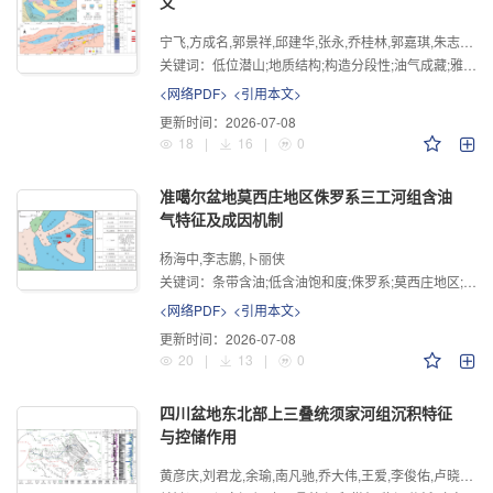
义
宁飞,方成名,郭景祥,邱建华,张永,乔桂林,郭嘉琪,朱志立
关键词：
低位潜山;地质结构;构造分段性;油气成藏;雅克拉断凸;塔北地区
<网络PDF>
<引用本文>
更新时间：
2026-07-08
18
|
16
|
0
准噶尔盆地莫西庄地区侏罗系三工河组含油
气特征及成因机制
杨海中,李志鹏,卜丽侠
关键词：
条带含油;低含油饱和度;侏罗系;莫西庄地区;准噶尔盆地
<网络PDF>
<引用本文>
更新时间：
2026-07-08
20
|
13
|
0
四川盆地东北部上三叠统须家河组沉积特征
与控储作用
黄彦庆,刘君龙,余瑜,南凡驰,乔大伟,王爱,李俊佑,卢晓林